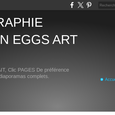
AN EGGS ART
, Clic PAGES De préférence
s diaporamas complets.
Accue