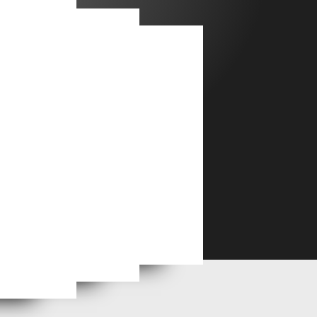
POUR EXPO MOYEN FORMAT 30/40 CM
 NATIONALE SUISSE
CHELSEA GALLERY CHRISTIAN EGGS ABSTRAIT
PREMIERES PAGE D'OUVRAGES A CE JOUR.Vente en lignes, me contacter par mail: ceggs@me.com