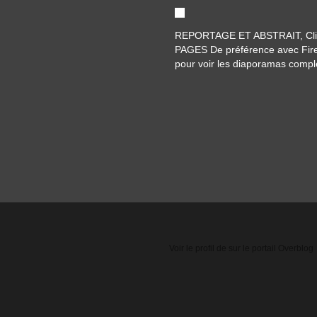
REPORTAGE ET ABSTRAIT, Cli
PAGES De préférence avec Fir
pour voir les diaporamas compl
Voir le profil de
sur le portail Overblog