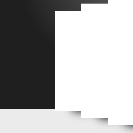
PETIT DELIRES Y & C by
Inspirations lé
Inspi