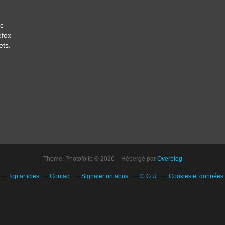
c
efox
ets.
Theme: Photofolio © 2026 - Hébergé par
Overblog
Top articles
Contact
Signaler un abus
C.G.U.
Cookies et données