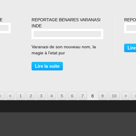
E
REPORTAGE BENARES VARANASI
REPO
INDE
commentaire(s)
Varanasi de son nouveau nom, la
Lire
magie à l'etat pur
Lire la suite
<
<
1
2
3
4
5
6
7
8
9
10
>