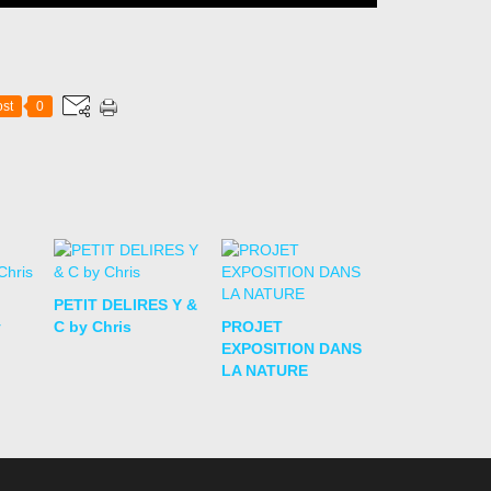
st
0
PETIT DELIRES Y &
y
C by Chris
PROJET
EXPOSITION DANS
LA NATURE