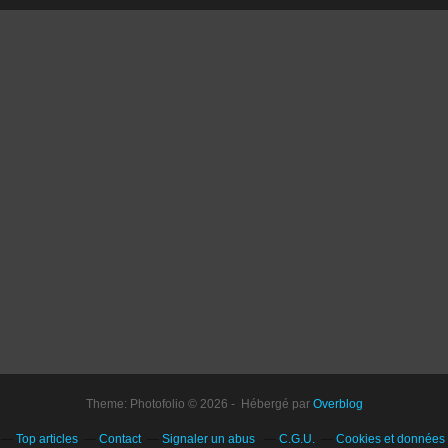
Theme: Photofolio © 2026 - Hébergé par
Overblog
Top articles
Contact
Signaler un abus
C.G.U.
Cookies et données