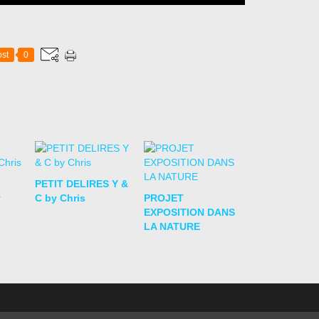
st
0
PETIT DELIRES Y &
y
C by Chris
PROJET
EXPOSITION DANS
LA NATURE