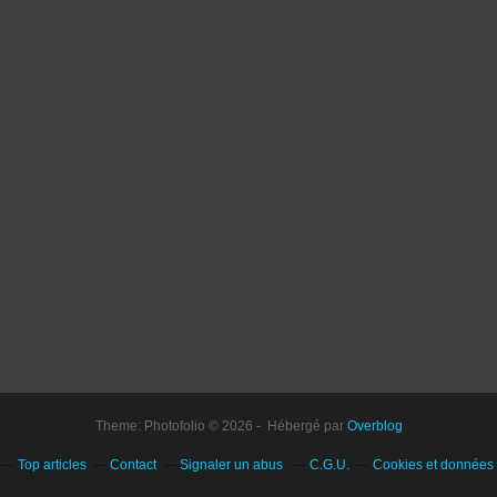
Theme: Photofolio © 2026 - Hébergé par
Overblog
Top articles
Contact
Signaler un abus
C.G.U.
Cookies et données