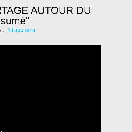
RTAGE AUTOUR DU
ésumé"
s :
#diaporama