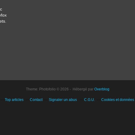
c
efox
ets.
Theme: Photofolio © 2026 - Hébergé par
Overblog
Top articles
Contact
Signaler un abus
C.G.U.
Cookies et données