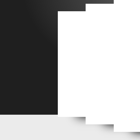
PETIT DELIRES Y & C by
Inspirations lé
Inspi