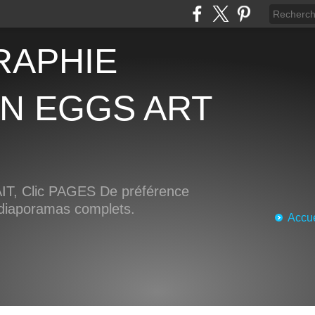
AN EGGS ART
, Clic PAGES De préférence
s diaporamas complets.
Accue