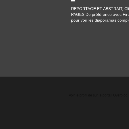
REPORTAGE ET ABSTRAIT, Cli
PAGES De préférence avec Fir
pour voir les diaporamas compl
Voir le profil de
sur le portail Overblog