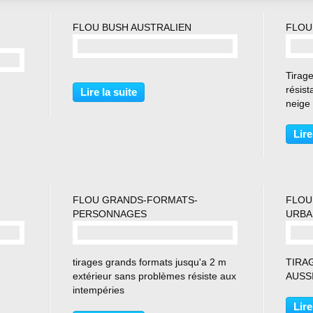
FLOU BUSH AUSTRALIEN
FLOU
commentaire(s)
Tirag
résist
Lire la suite
neige 
Lire
FLOU GRANDS-FORMATS-
FLOU
PERSONNAGES
URBA
commentaire(s)
tirages grands formats jusqu'a 2 m
TIRA
extérieur sans problèmes résiste aux
AUSS
intempéries
Lire