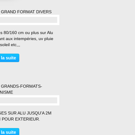
 GRAND FORMAT DIVERS
commentaire(s)
es 80/160 cm ou plus sur Alu
ant aux intempéries, uv pluie
soleil etc,,,
 la suite
 GRANDS-FORMATS-
NISME
commentaire(s)
GES SUR ALU JUSQU'A 2M
I POUR EXTERIEUR.
 la suite