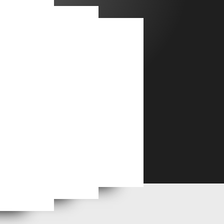
POUR EXPO MOYEN FORMAT 30/40 CM
 NATIONALE SUISSE
CHELSEA GALLERY CHRISTIAN EGGS ABSTRAIT
PREMIERES PAGE D'OUVRAGES A CE JOUR.Vente en lignes, me contacter par mail: ceggs@me.com