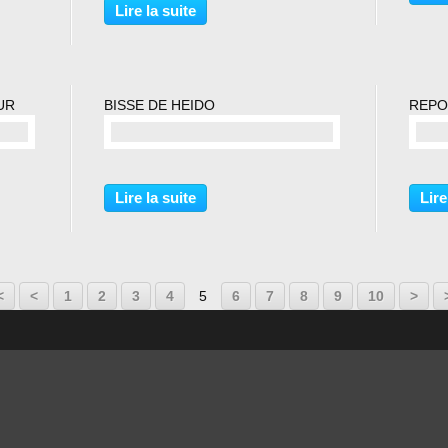
Lire la suite
UR
BISSE DE HEIDO
REPO
commentaire(s)
Lire la suite
Lire
<
<
1
2
3
4
5
6
7
8
9
10
>