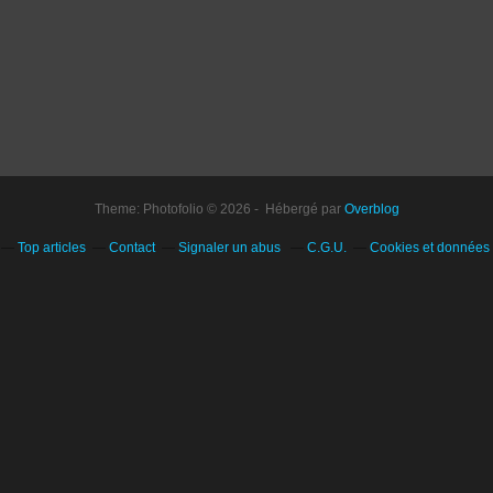
Theme: Photofolio © 2026 - Hébergé par
Overblog
Top articles
Contact
Signaler un abus
C.G.U.
Cookies et données