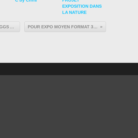
y
C by Chris
PROJET
EXPOSITION DANS
LA NATURE
CHELSEA GALLERY CHRISTIAN EGGS ABSTRAIT
POUR EXPO MOYEN FORMAT 30/40 CM